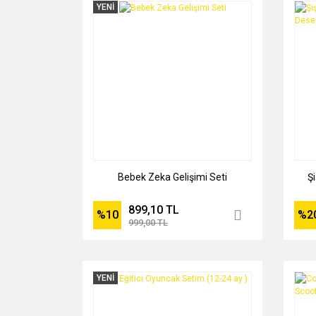
YENİ
Bebek Zeka Gelişimi Seti
Ş
899,10 TL
%10
%2
999,00 TL
YENİ