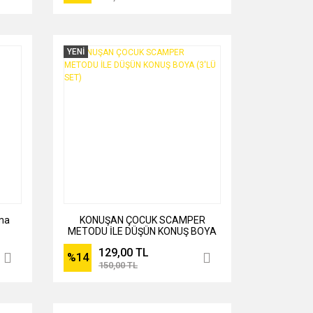
YENİ
tma
KONUŞAN ÇOCUK SCAMPER
METODU İLE DÜŞÜN KONUŞ BOYA
(3'LÜ SET)
129,00 TL
%14
150,00 TL