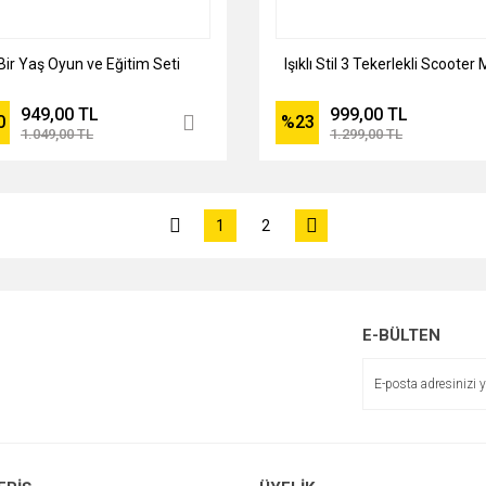
Bir Yaş Oyun ve Eğitim Seti
Işıklı Stil 3 Tekerlekli Scooter
949,00 TL
999,00 TL
0
%23
1.049,00 TL
1.299,00 TL
1
2
E-BÜLTEN