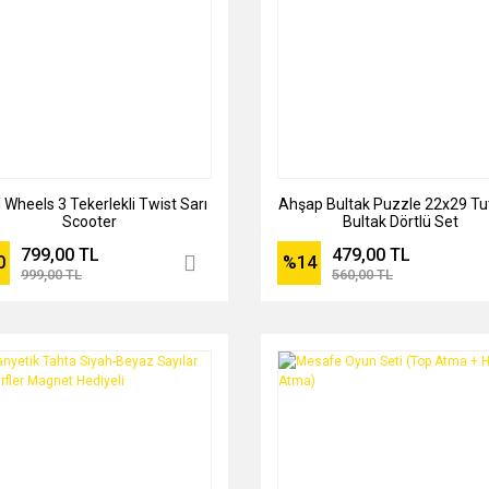
 Wheels 3 Tekerlekli Twist Sarı
Ahşap Bultak Puzzle 22x29 Tu
Scooter
Bultak Dörtlü Set
799,00 TL
479,00 TL
0
%14
999,00 TL
560,00 TL