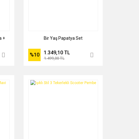
a +
Bir Yaş Papatya Set
1.349,10 TL
%10
1.499,00 TL