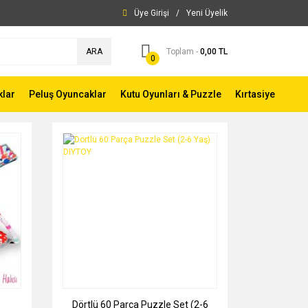
Üye Girişi
/
Yeni Üyelik
ARA
Toplam -
0,00 TL
0
klar
Peluş Oyuncaklar
Kutu Oyunları & Puzzle
Kırtasiye
Dörtlü 60 Parça Puzzle Set (2-6