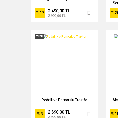
Ser
2.490,00 TL
%17
%2
2.990,00 TL
YENİ
Pedallı ve Römorklu Traktör
Ahş
2.890,00 TL
%3
%1
2.990,00 TL