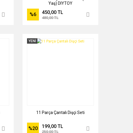
Yaş) DIYTOY
450,00 TL
%6
480,00 TL
YENİ
ı
11 Parça Çantalı Dişçi Seti
199,00 TL
%20
250,00 TL