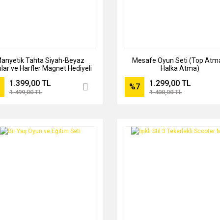
anyetik Tahta Siyah-Beyaz
Mesafe Oyun Seti (Top Atm
ılar ve Harfler Magnet Hediyeli
Halka Atma)
1.399,00 TL
1.299,00 TL
%7
1.499,00 TL
1.400,00 TL