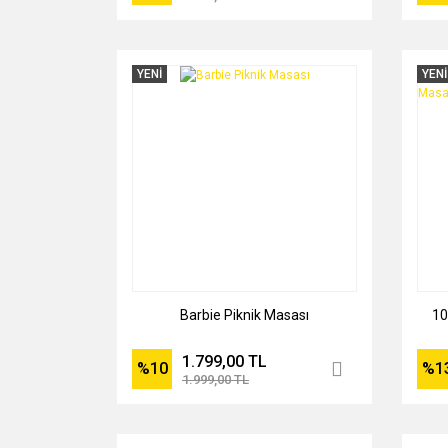
YENİ
YENİ
Barbie Piknik Masası
10
1.799,00 TL
%10
%1
1.999,00 TL