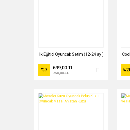
İlk Eğitici Oyuncak Setim (12-24 ay )
Cool
699,00 TL
%7
%2
750,00 TL