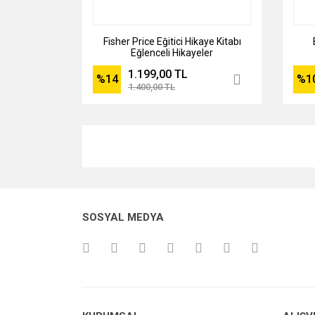
Fisher Price Eğitici Hikaye Kitabı
Eğlenceli Hikayeler
1.199,00 TL
%14
%1
1.400,00 TL
SOSYAL MEDYA