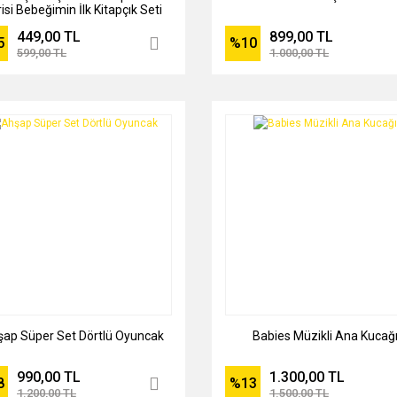
isi Bebeğimin İlk Kitapçık Seti
449,00 TL
899,00 TL
5
%10
599,00 TL
1.000,00 TL
ap Süper Set Dörtlü Oyuncak
Babies Müzikli Ana Kucağ
990,00 TL
1.300,00 TL
8
%13
1.200,00 TL
1.500,00 TL