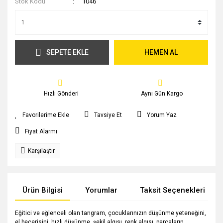
Stok Kodu
1046
SEPETE EKLE
HEMEN AL
Hızlı Gönderi
Aynı Gün Kargo
Tavsiye Et
Yorum Yaz
Fiyat Alarmı
Karşılaştır
Ürün Bilgisi
Yorumlar
Taksit Seçenekleri
Eğitici ve eğlenceli olan tangram, çocuklarınızın düşünme yeteneğini,
el becerisini, hızlı düşünme, şekil algısı, renk algısı, parçaların