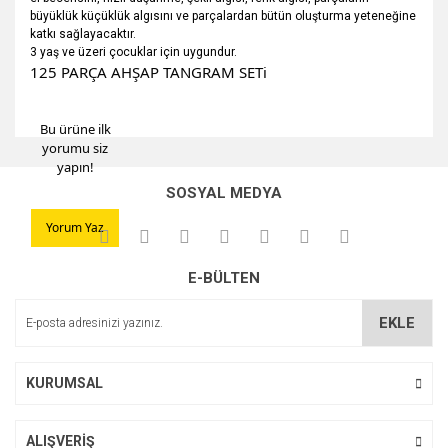
büyüklük küçüklük algısını ve parçalardan bütün oluşturma yeteneğine
katkı sağlayacaktır.
3 yaş ve üzeri çocuklar için uygundur.
125 PARÇA AHŞAP TANGRAM SETi
Bu ürüne ilk
Bu ürünün fiyat bilgisi, resim, ürün açıklamalarında ve diğer
yorumu siz
konularda yetersiz gördüğünüz noktaları öneri formunu
yapın!
kullanarak tarafımıza iletebilirsiniz.
Görüş ve önerileriniz için teşekkür ederiz.
SOSYAL MEDYA
Yorum Yaz
Ürün resmi kalitesiz, bozuk veya görüntülenemiyor.
Ürün açıklamasında eksik bilgiler bulunuyor.
E-BÜLTEN
Ürün bilgilerinde hatalar bulunuyor.
EKLE
Ürün fiyatı diğer sitelerden daha pahalı.
Bu ürüne benzer farklı alternatifler olmalı.
KURUMSAL
ALIŞVERİŞ