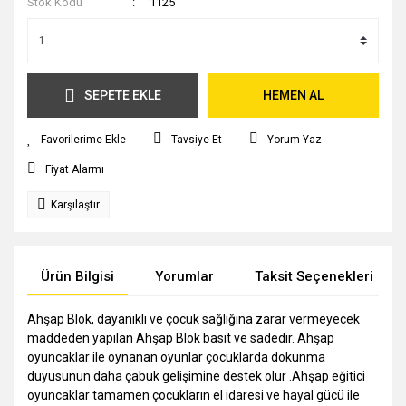
Stok Kodu
1125
SEPETE EKLE
HEMEN AL
Tavsiye Et
Yorum Yaz
Fiyat Alarmı
Karşılaştır
Ürün Bilgisi
Yorumlar
Taksit Seçenekleri
Ahşap Blok, dayanıklı ve çocuk sağlığına zarar vermeyecek
maddeden yapılan Ahşap Blok basit ve sadedir. Ahşap
oyuncaklar ile oynanan oyunlar çocuklarda dokunma
duyusunun daha çabuk gelişimine destek olur .Ahşap eğitici
oyuncaklar tamamen çocukların el idaresi ve hayal gücü ile