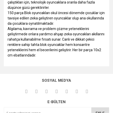
çalıştıkları için, teknolojik oyuncaklara oranla daha fazla
düşünce gücü gerektirirler.
150 parça Blok oyuncakları okul öncesi dönemde çocuklar için
tavsiye edilen zeka geliştiren oyuncaklar olup ana okullarında
da çocuklara oynatılmaktadır.
Algılama, kavrama ve problem çözme yeteneklerini
geliştirmede onlara yardımcı ahşap zeka oyuncakları akıllarını
rahatça kullanabilme fırsatı sunar. Canlı ve dikkat çekici
renklere sahip tahta blok oyuncaklar hem konsantre
yeteneklerini hem el becerilerini geliştirir. Her bir parça 10x2
cm ebatlarındadır.
Bu ürünün fiyat bilgisi, resim, ürün açıklamalarında ve diğer
konularda yetersiz gördüğünüz noktaları öneri formunu
Bu ürüne ilk yorumu siz yapın!
kullanarak tarafımıza iletebilirsiniz.
SOSYAL MEDYA
Görüş ve önerileriniz için teşekkür ederiz.
Yorum Yaz
Ürün resmi kalitesiz, bozuk veya görüntülenemiyor.
E-BÜLTEN
Ürün açıklamasında eksik bilgiler bulunuyor.
Ürün bilgilerinde hatalar bulunuyor.