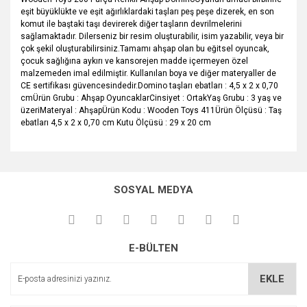
eşit büyüklükte ve eşit ağırlıklardaki taşları peş peşe dizerek, en son
komut ile baştaki taşı devirerek diğer taşların devrilmelerini
sağlamaktadır. Dilerseniz bir resim oluşturabilir, isim yazabilir, veya bir
çok şekil oluşturabilirsiniz.Tamamı ahşap olan bu eğitsel oyuncak,
çocuk sağlığına aykırı ve kansorejen madde içermeyen özel
malzemeden imal edilmiştir. Kullanılan boya ve diğer materyaller de
CE sertifikası güvencesindedir.Domino taşları ebatları : 4,5 x 2 x 0,70
cmÜrün Grubu : Ahşap OyuncaklarCinsiyet : OrtakYaş Grubu : 3 yaş ve
üzeriMateryal : AhşapÜrün Kodu : Wooden Toys 411Ürün Ölçüsü : Taş
ebatları 4,5 x 2 x 0,70 cm Kutu Ölçüsü : 29 x 20 cm
Bu ürünün fiyat bilgisi, resim, ürün açıklamalarında ve diğer
konularda yetersiz gördüğünüz noktaları öneri formunu
Bu ürüne ilk yorumu siz yapın!
kullanarak tarafımıza iletebilirsiniz.
SOSYAL MEDYA
Görüş ve önerileriniz için teşekkür ederiz.
Yorum Yaz
Ürün resmi kalitesiz, bozuk veya görüntülenemiyor.
E-BÜLTEN
Ürün açıklamasında eksik bilgiler bulunuyor.
Ürün bilgilerinde hatalar bulunuyor.
EKLE
Ürün fiyatı diğer sitelerden daha pahalı.