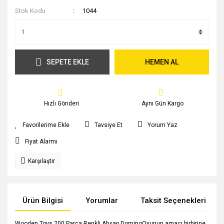
Stok Kodu
1044
SEPETE EKLE
HEMEN AL
Hızlı Gönderi
Aynı Gün Kargo
Tavsiye Et
Yorum Yaz
Fiyat Alarmı
Karşılaştır
Ürün Bilgisi
Yorumlar
Taksit Seçenekleri
Wooden Toys 200 Parça Renkli Ahşap DominoOyunun amacı birbirine