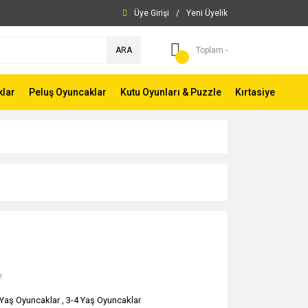
Üye Girişi
/
Yeni Üyelik
ARA
Toplam -
klar
Peluş Oyuncaklar
Kutu Oyunları & Puzzle
Kırtasiye
!
 Yaş Oyuncaklar
,
3-4 Yaş Oyuncaklar