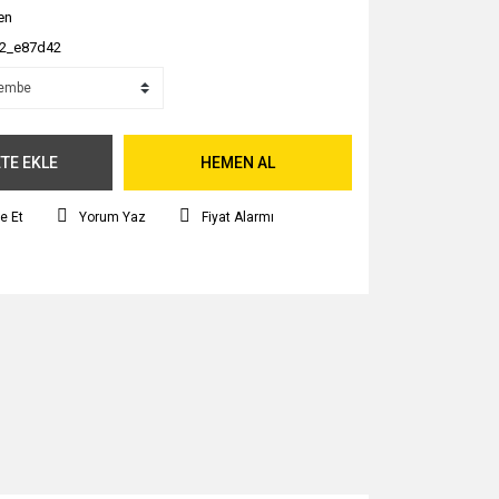
en
2_e87d42
TE EKLE
HEMEN AL
e Et
Yorum Yaz
Fiyat Alarmı