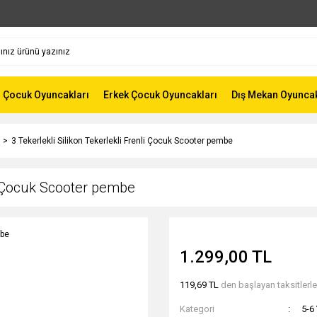
z Çocuk Oyuncakları
Erkek Çocuk Oyuncakları
Dış Mekan Oyunca
3 Tekerlekli Silikon Tekerlekli Frenli Çocuk Scooter pembe
li Çocuk Scooter pembe
1.299,00 TL
119,69 TL
den başlayan taksitlerle
Kategori
5-6