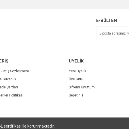
E-BÜLTEN
P
Gönder
ERİŞ
ÜYELİK
4
i Satış Sözleşmesi
Yeni Üyelik
Işıklı Stil 3 Tekerlekli Scooter Mavi
lekli Scooter Pembe
ve Güvenlik
Üye Girişi
999,00 TL
%23
İade Şartları
Şifremi Unuttum
L
1.299,00 TL
L
eriler Politikası
Sepetiniz
SL sertifikası ile korunmaktadır.