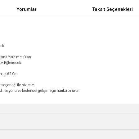
Yorumlar
Taksit Seçenekleri
cek
asına Yardımcı Olan
Çok Eğlenecek.
unluk 62 Cm
k seçeneği ile sizlerle.
rdinasyonu ve bedensel gelişim için harika bir ürün.
e diğer konularda yetersiz gördüğünüz noktaları öneri formunu kullanarak tarafımı
Bu ürüne ilk yorumu siz yapın!
r.
Yorum Yaz