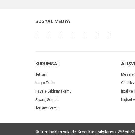
Ürün bilgilerinde hatalar bulunuyor.
Ürün fiyatı diğer sitelerden daha pahalı.
SOSYAL MEDYA
Bu ürüne benzer farklı alternatifler olmalı.
4 Tekerlekli Scooter
KURUMSAL
ALIŞV
699,00 TL
İletişim
Mesafel
Işıklı Stil 3 Teker
Kargo Takibi
Gizlilik 
Havale Bildirim Formu
İptal ve 
999,00 T
%23
1.299,00 T
Sipariş Sorgula
Kişisel V
İletişim Formu
© Tüm hakları saklıdır. Kredi kartı bilgileriniz 256bit S