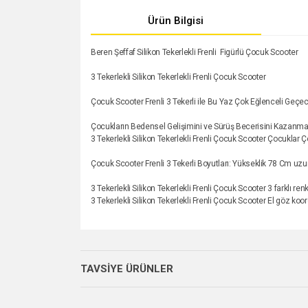
Ürün Bilgisi
Beren Şeffaf Silikon Tekerlekli Frenli Figürlü Çocuk Scooter
3 Tekerlekli Silikon Tekerlekli Frenli Çocuk Scooter
Çocuk Scooter Frenli 3 Tekerli ile Bu Yaz Çok Eğlenceli Geçe
Çocukların Bedensel Gelişimini ve Sürüş Becerisini Kazanm
3 Tekerlekli Silikon Tekerlekli Frenli Çocuk Scooter Çocuklar 
Çocuk Scooter Frenli 3 Tekerli Boyutları: Yükseklik 78 Cm uz
3 Tekerlekli Silikon Tekerlekli Frenli Çocuk Scooter 3 farklı ren
3 Tekerlekli Silikon Tekerlekli Frenli Çocuk Scooter El göz koo
Bu ürünün fiyat bilgisi, resim, ürün açıklamalarında v
Görüş ve önerileriniz için teşekkür ederiz.
TAVSİYE ÜRÜNLER
Ürün resmi kalitesiz, bozuk veya görüntülenemiyo
Ürün açıklamasında eksik bilgiler bulunuyor.