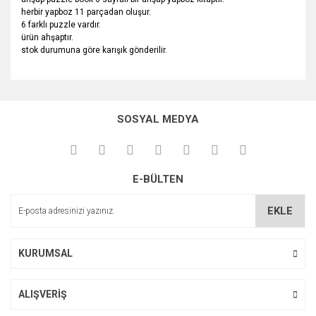
herbir yapboz 11 parçadan oluşur.
6 farklı puzzle vardır.
ürün ahşaptır.
stok durumuna göre karışık gönderilir.
Bu ürünün fiyat bilgisi, resim, ürün açıklamalarında ve diğer
konularda yetersiz gördüğünüz noktaları öneri formunu
Bu ürüne ilk yorumu siz yapın!
kullanarak tarafımıza iletebilirsiniz.
SOSYAL MEDYA
Görüş ve önerileriniz için teşekkür ederiz.
Yorum Yaz
Ürün resmi kalitesiz, bozuk veya görüntülenemiyor.
E-BÜLTEN
Ürün açıklamasında eksik bilgiler bulunuyor.
Ürün bilgilerinde hatalar bulunuyor.
EKLE
Ürün fiyatı diğer sitelerden daha pahalı.
Bu ürüne benzer farklı alternatifler olmalı.
KURUMSAL
ALIŞVERİŞ