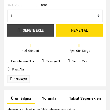
Stok Kodu
1091
SEPETE EKLE
HEMEN AL
Hızlı Gönderi
Aynı Gün Kargo
Tavsiye Et
Yorum Yaz
Fiyat Alarmı
Karşılaştır
Ürün Bilgisi
Yorumlar
Taksit Seçenekleri
ahşap puzzle book 6 sayfalı bir ahşap yapboz kitaptır.