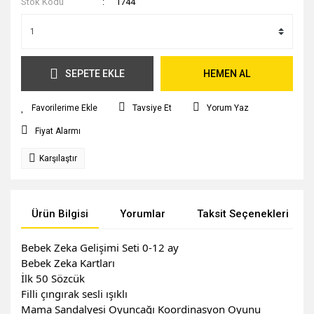
Stok Kodu
1744
SEPETE EKLE
HEMEN AL
Tavsiye Et
Yorum Yaz
Fiyat Alarmı
Karşılaştır
Ürün Bilgisi
Yorumlar
Taksit Seçenekleri
Bebek Zeka Gelişimi Seti 0-12 ay
Bebek Zeka Kartları
İlk 50 Sözcük
Filli çıngırak sesli ışıklı
Mama Sandalyesi Oyuncağı Koordinasyon Oyunu