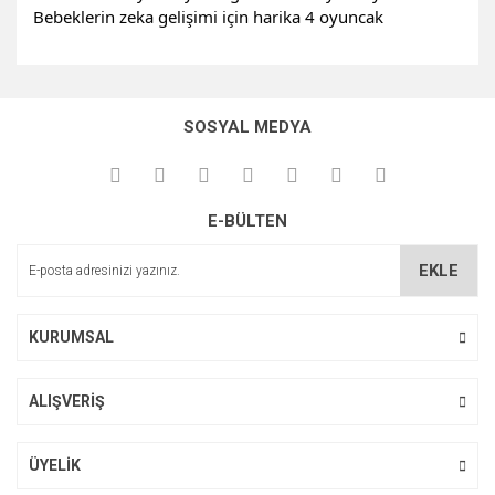
Bebeklerin zeka gelişimi için harika 4 oyuncak
Bu ürünün fiyat bilgisi, resim, ürün açıklamalarında ve diğer
konularda yetersiz gördüğünüz noktaları öneri formunu
Bu ürüne ilk yorumu siz yapın!
kullanarak tarafımıza iletebilirsiniz.
SOSYAL MEDYA
Görüş ve önerileriniz için teşekkür ederiz.
Yorum Yaz
Ürün resmi kalitesiz, bozuk veya görüntülenemiyor.
E-BÜLTEN
Ürün açıklamasında eksik bilgiler bulunuyor.
Ürün bilgilerinde hatalar bulunuyor.
EKLE
Ürün fiyatı diğer sitelerden daha pahalı.
Bu ürüne benzer farklı alternatifler olmalı.
KURUMSAL
ALIŞVERİŞ
Gönder
ÜYELİK