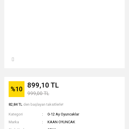
899,10 TL
%10
999,00 TL
82,84 TL
den başlayan taksitlerle!
Kategori
0-12 Ay Oyuncaklar
Marka
KAAN OYUNCAK