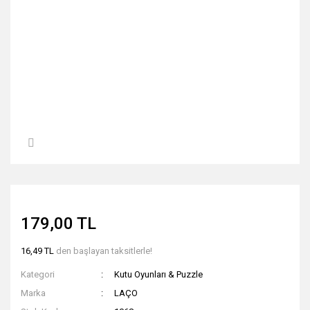
179,00 TL
16,49 TL
den başlayan taksitlerle!
Kategori
Kutu Oyunları & Puzzle
Marka
LAÇO