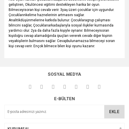
geliştiren, Okulöncesi eğitimi destekleyen harika bir oyun.
Bilmeceyisoran kişi cevabı verir. 3yaş üzeri çocuklar için uygundur.
Çocuklarınkelime haznelerinin artmasını sağlar.
Analitikdüşünmelerine katkıda bulunur. Çocuklaragrup çalışması
bilincini sağlar, Çocuklarıarkadaşlarıyla sosyal ilişkiler kurmasında
yardımcı olur. 2ya da daha fazla kişiyle oynanır. Bilmeceyisoran
kişidoğru cevap alamadığında ipuçları vererek cevabı diğer kişinin
veyakişilerin bulmasını sağlar. Cevapbulunamazsa bilmeceyi soran
kişi cevap verir. Ençok bilmece bilen kişi oyunu kazanır.
Bu ürünün fiyat bilgisi, resim, ürün açıklamalarında ve diğer
konularda yetersiz gördüğünüz noktaları öneri formunu
Bu ürüne ilk yorumu siz yapın!
kullanarak tarafımıza iletebilirsiniz.
SOSYAL MEDYA
Görüş ve önerileriniz için teşekkür ederiz.
Yorum Yaz
Ürün resmi kalitesiz, bozuk veya görüntülenemiyor.
E-BÜLTEN
Ürün açıklamasında eksik bilgiler bulunuyor.
Ürün bilgilerinde hatalar bulunuyor.
EKLE
Ürün fiyatı diğer sitelerden daha pahalı.
Bu ürüne benzer farklı alternatifler olmalı.