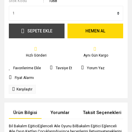
Stok Kodu
1068
SEPETE EKLE
HEMEN AL
Hızlı Gönderi
Aynı Gün Kargo
Tavsiye Et
Yorum Yaz
Fiyat Alarmı
Karşılaştır
Ürün Bilgisi
Yorumlar
Taksit Seçenekleri
Bil Bakalım EğiticiEğlenceli Aile Oyunu BilBakalım Eğitici Eğlenceli
Aile Oyun Kartları Çocuklarındüşünce becerilerini İletişimyeteneklerini