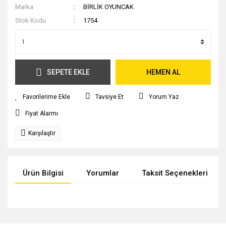
Marka
BİRLİK OYUNCAK
Stok Kodu
1754
SEPETE EKLE
HEMEN AL
Tavsiye Et
Yorum Yaz
Fiyat Alarmı
Karşılaştır
Ürün Bilgisi
Yorumlar
Taksit Seçenekleri
Bu ürünün fiyat bilgisi, resim, ürün açıklamalarında ve diğer
konularda yetersiz gördüğünüz noktaları öneri formunu