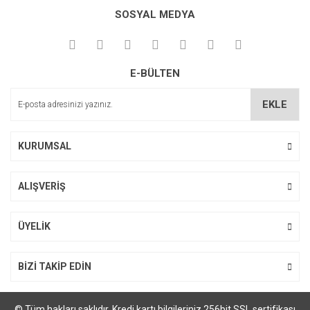
Bu ürüne ilk yorumu siz yapın!
kullanarak tarafımıza iletebilirsiniz.
SOSYAL MEDYA
Görüş ve önerileriniz için teşekkür ederiz.
Yorum Yaz
Ürün resmi kalitesiz, bozuk veya görüntülenemiyor.
E-BÜLTEN
Ürün açıklamasında eksik bilgiler bulunuyor.
Ürün bilgilerinde hatalar bulunuyor.
EKLE
Ürün fiyatı diğer sitelerden daha pahalı.
Bu ürüne benzer farklı alternatifler olmalı.
KURUMSAL
ALIŞVERİŞ
Gönder
ÜYELİK
BİZİ TAKİP EDİN
© Tüm hakları saklıdır. Kredi kartı bilgileriniz 256bit SSL sertifikası