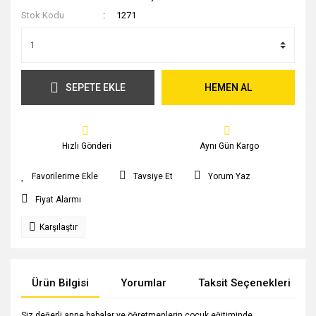
Stok Kodu
1271
SEPETE EKLE
HEMEN AL
Hızlı Gönderi
Aynı Gün Kargo
Tavsiye Et
Yorum Yaz
Fiyat Alarmı
Karşılaştır
Ürün Bilgisi
Yorumlar
Taksit Seçenekleri
Siz değerli anne babalar ve öğretmenlerin çocuk eğitiminde