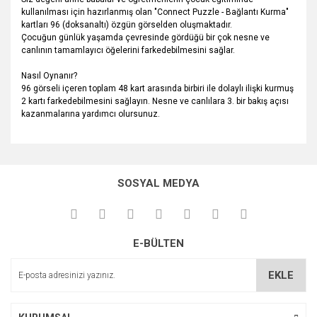
kullanılması için hazırlanmış olan "Connect Puzzle - Bağlantı Kurma"
kartları 96 (doksanaltı) özgün görselden oluşmaktadır.
Çocuğun günlük yaşamda çevresinde gördüğü bir çok nesne ve
canlının tamamlayıcı öğelerini farkedebilmesini sağlar.
Nasıl Oynanır?
96 görseli içeren toplam 48 kart arasında birbiri ile dolaylı ilişki kurmuş
2 kartı farkedebilmesini sağlayın. Nesne ve canlılara 3. bir bakış açısı
kazanmalarına yardımcı olursunuz.
Bu ürünün fiyat bilgisi, resim, ürün açıklamalarında ve diğer
konularda yetersiz gördüğünüz noktaları öneri formunu
Bu ürüne ilk yorumu siz yapın!
kullanarak tarafımıza iletebilirsiniz.
SOSYAL MEDYA
Görüş ve önerileriniz için teşekkür ederiz.
Yorum Yaz
Ürün resmi kalitesiz, bozuk veya görüntülenemiyor.
E-BÜLTEN
Ürün açıklamasında eksik bilgiler bulunuyor.
Ürün bilgilerinde hatalar bulunuyor.
EKLE
Ürün fiyatı diğer sitelerden daha pahalı.
Bu ürüne benzer farklı alternatifler olmalı.