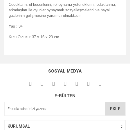
Cocukların; el becerilerini, rol oynama yeteneklerini, odaklanma,
arkadaşları ile oyunlar oynayarak sosyalleşmelerini ve hayal
guclerinin gelişmesine yardımcı olmaktadır.
Yaş : 3+
Kutu Olcusu: 37 x 16 x 20 cm
Bu ürünün fiyat bilgisi, resim, ürün açıklamalarında ve diğer
konularda yetersiz gördüğünüz noktaları öneri formunu
Bu ürüne ilk yorumu siz yapın!
kullanarak tarafımıza iletebilirsiniz.
SOSYAL MEDYA
Görüş ve önerileriniz için teşekkür ederiz.
Yorum Yaz
Ürün resmi kalitesiz, bozuk veya görüntülenemiyor.
E-BÜLTEN
Ürün açıklamasında eksik bilgiler bulunuyor.
Ürün bilgilerinde hatalar bulunuyor.
EKLE
Ürün fiyatı diğer sitelerden daha pahalı.
Bu ürüne benzer farklı alternatifler olmalı.
KURUMSAL