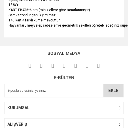
18AY+
KART EBAT6*6 cm (minik ellere göre tasarlanmıştır)
Sert kartondur çabuk yırtılmaz
140 kart 4 farklı küme mevcuttur.
Hayvanlar , meyveler, sebzeler ve geometrik şekilleri öğretebileceğiniz süper
Bu ürünün fiyat bilgisi, resim, ürün açıklamalarında ve diğer
konularda yetersiz gördüğünüz noktaları öneri formunu
Bu ürüne ilk yorumu siz yapın!
kullanarak tarafımıza iletebilirsiniz.
SOSYAL MEDYA
Görüş ve önerileriniz için teşekkür ederiz.
Yorum Yaz
Ürün resmi kalitesiz, bozuk veya görüntülenemiyor.
E-BÜLTEN
Ürün açıklamasında eksik bilgiler bulunuyor.
Ürün bilgilerinde hatalar bulunuyor.
EKLE
Ürün fiyatı diğer sitelerden daha pahalı.
Bu ürüne benzer farklı alternatifler olmalı.
KURUMSAL
ALIŞVERİŞ