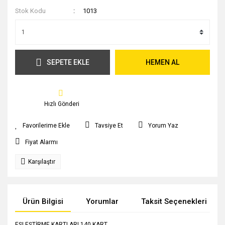
Stok Kodu
1013
SEPETE EKLE
HEMEN AL
Hızlı Gönderi
Tavsiye Et
Yorum Yaz
Fiyat Alarmı
Karşılaştır
Ürün Bilgisi
Yorumlar
Taksit Seçenekleri
EŞLEŞTİRME KARTLARI 140 KART