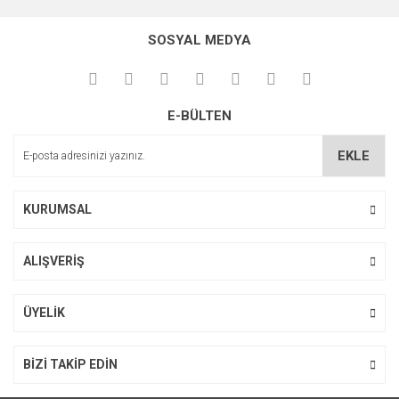
konularda yetersiz gördüğünüz noktaları öneri formunu
Bu ürüne ilk yorumu siz yapın!
kullanarak tarafımıza iletebilirsiniz.
SOSYAL MEDYA
Görüş ve önerileriniz için teşekkür ederiz.
Yorum Yaz
Ürün resmi kalitesiz, bozuk veya görüntülenemiyor.
E-BÜLTEN
Ürün açıklamasında eksik bilgiler bulunuyor.
Ürün bilgilerinde hatalar bulunuyor.
EKLE
Ürün fiyatı diğer sitelerden daha pahalı.
Bu ürüne benzer farklı alternatifler olmalı.
KURUMSAL
ALIŞVERİŞ
Gönder
ÜYELİK
BİZİ TAKİP EDİN