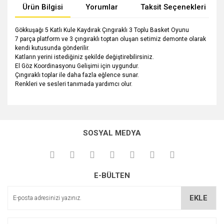
Ürün Bilgisi
Yorumlar
Taksit Seçenekleri
Gökkuşağı 5 Katlı Kule Kaydırak Çıngıraklı 3 Toplu Basket Oyunu
7 parça platform ve 3 çıngıraklı toptan oluşan setimiz demonte olarak
kendi kutusunda gönderilir.
Katların yerini istediğiniz şekilde değiştirebilirsiniz.
El Göz Koordinasyonu Gelişimi için uygundur.
Çıngıraklı toplar ile daha fazla eğlence sunar.
Renkleri ve sesleri tanımada yardımcı olur.
Bu ürünün fiyat bilgisi, resim, ürün açıklamalarında ve diğer
konularda yetersiz gördüğünüz noktaları öneri formunu
Bu ürüne ilk yorumu siz yapın!
kullanarak tarafımıza iletebilirsiniz.
SOSYAL MEDYA
Görüş ve önerileriniz için teşekkür ederiz.
Yorum Yaz
Ürün resmi kalitesiz, bozuk veya görüntülenemiyor.
E-BÜLTEN
Ürün açıklamasında eksik bilgiler bulunuyor.
Ürün bilgilerinde hatalar bulunuyor.
EKLE
Ürün fiyatı diğer sitelerden daha pahalı.
Bu ürüne benzer farklı alternatifler olmalı.