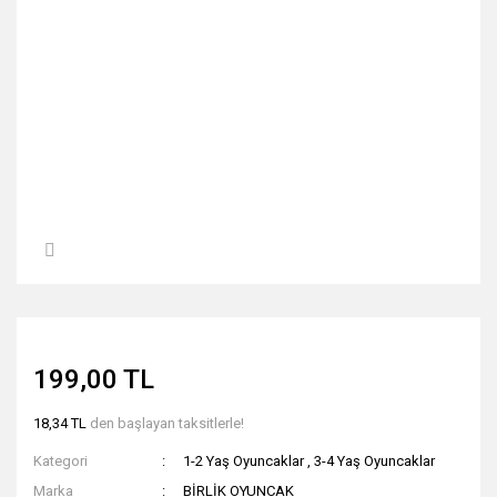
199,00 TL
18,34 TL
den başlayan taksitlerle!
Kategori
1-2 Yaş Oyuncaklar
,
3-4 Yaş Oyuncaklar
Marka
BİRLİK OYUNCAK