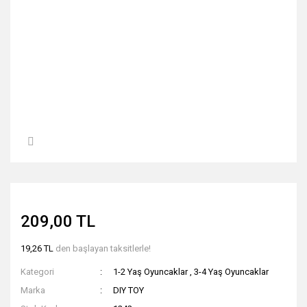
209,00 TL
19,26 TL
den başlayan taksitlerle!
Kategori
1-2 Yaş Oyuncaklar
,
3-4 Yaş Oyuncaklar
Marka
DIY TOY