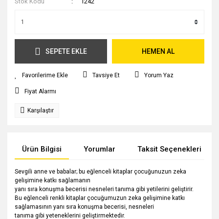
Stok Kodu
1242
SEPETE EKLE
HEMEN AL
Tavsiye Et
Yorum Yaz
Fiyat Alarmı
Karşılaştır
Ürün Bilgisi
Yorumlar
Taksit Seçenekleri
Sevgili anne ve babalar; bu eğlenceli kitaplar çocuğunuzun zeka
gelişimine katkı sağlamanın
yanı sıra konuşma becerisi nesneleri tanıma gibi yetilerini geliştirir.
Bu eğlenceli renkli kitaplar çocuğumuzun zeka gelişimine katkı
sağlamasının yanı sıra konuşma becerisi, nesneleri
tanıma gibi yeteneklerini geliştirmektedir.