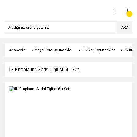
ARA
Anasayfa
Yaşa Göre Oyuncaklar
1-2 Yaş Oyuncaklar
İlk Kita
İlk Kitaplarım Serisi Eğitici 6Lı Set