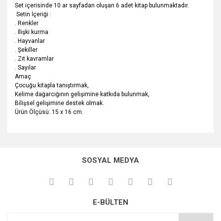
Set içerisinde 10 ar sayfadan oluşan 6 adet kitap bulunmaktadır.
Setin İçeriği :
. Renkler
. İlişki kurma
. Hayvanlar
. Şekiller
. Zıt kavramlar
. Sayılar
Amaç
Çocuğu kitapla tanıştırmak,
Kelime dağarcığının gelişimine katkıda bulunmak,
Bilişsel gelişimine destek olmak.
Ürün Ölçüsü: 15 x 16 cm.
Bu ürünün fiyat bilgisi, resim, ürün açıklamalarında ve diğer
konularda yetersiz gördüğünüz noktaları öneri formunu
Bu ürüne ilk yorumu siz yapın!
kullanarak tarafımıza iletebilirsiniz.
SOSYAL MEDYA
Görüş ve önerileriniz için teşekkür ederiz.
Yorum Yaz
Ürün resmi kalitesiz, bozuk veya görüntülenemiyor.
E-BÜLTEN
Ürün açıklamasında eksik bilgiler bulunuyor.
Ürün bilgilerinde hatalar bulunuyor.