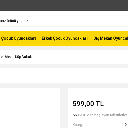
z Çocuk Oyuncakları
Erkek Çocuk Oyuncakları
Dış Mekan Oyunca
Ahşap Küp Bultak
599,00 TL
55,19 TL
den başlayan taksitlerle!
Kategori
1-2