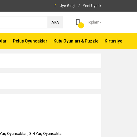
Üye Girişi
/
Yeni Üyelik
ARA
Toplam -
klar
Peluş Oyuncaklar
Kutu Oyunları & Puzzle
Kırtasiye
 Yaş Oyuncaklar
,
3-4 Yaş Oyuncaklar