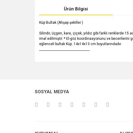
Ürün Bilgisi
Küp Bultak (Ahşap şekiller )
Silindir, üçgen, kare, çiçek, yıldız gibi farklı renklerde 
imal edilmiştir. * El-göz koordinasyonunu ve becerilerini gel
eğlenceli bultak Küp. 14x14x13 cm boyutlarındadır.
__________________________________
Bu ürünün fiyat bilgisi, resim, ürün açıklamalarında v
Görüş ve önerileriniz için teşekkür ederiz.
Ürün resmi kalitesiz, bozuk veya görüntülenemiyo
SOSYAL MEDYA
Ürün açıklamasında eksik bilgiler bulunuyor.
Ürün bilgilerinde hatalar bulunuyor.
Ürün fiyatı diğer sitelerden daha pahalı.
Bu ürüne benzer farklı alternatifler olmalı.