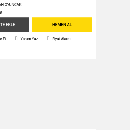
AN OYUNCAK
8
TE EKLE
HEMEN AL
e Et
Yorum Yaz
Fiyat Alarmı