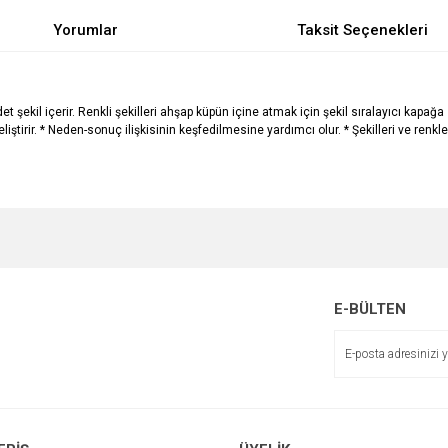
Yorumlar
Taksit Seçenekleri
15 adet şekil içerir. Renkli şekilleri ahşap küpün içine atmak için şekil sıralayıcı 
iştirir. * Neden-sonuç ilişkisinin keşfedilmesine yardımcı olur. * Şekilleri ve renkle
e diğer konularda yetersiz gördüğünüz noktaları öneri formunu kullanarak tarafımı
Bu ürüne ilk yorumu siz yapın!
r.
Yorum Yaz
E-BÜLTEN