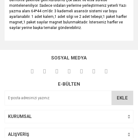
demonte şeklinde gelir.Kurulumu çok basit ve kısa sürede
monteleneniliyor. Sadece vidaları yerlerine yerleştirmeniz yeterli Yazı
yazma alanı 64*44 cm'dir. 3 kademeli asansör sistemi var boyu
ayarlanabilir. 1 adet kalem,1 adet silgi ve 2 adet tebeşir,1 paket harfler
magnet,1 paket sayılar magnet bulunmaktadır. İsterseniz harfler ve
sayılar yerine başka temalar gönderebiliriz.
Bu ürünün fiyat bilgisi, resim, ürün açıklamalarında ve diğer
konularda yetersiz gördüğünüz noktaları öneri formunu
Bu ürüne ilk yorumu siz yapın!
kullanarak tarafımıza iletebilirsiniz.
SOSYAL MEDYA
Görüş ve önerileriniz için teşekkür ederiz.
Yorum Yaz
Ürün resmi kalitesiz, bozuk veya görüntülenemiyor.
E-BÜLTEN
Ürün açıklamasında eksik bilgiler bulunuyor.
Ürün bilgilerinde hatalar bulunuyor.
EKLE
Ürün fiyatı diğer sitelerden daha pahalı.
Bu ürüne benzer farklı alternatifler olmalı.
KURUMSAL
ALIŞVERİŞ