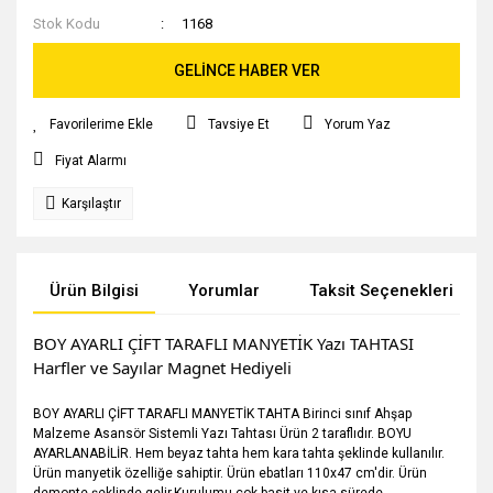
Stok Kodu
1168
GELİNCE HABER VER
Tavsiye Et
Yorum Yaz
Fiyat Alarmı
Karşılaştır
Ürün Bilgisi
Yorumlar
Taksit Seçenekleri
BOY AYARLI ÇİFT TARAFLI MANYETİK Yazı TAHTASI
Harfler ve Sayılar Magnet Hediyeli
BOY AYARLI ÇİFT TARAFLI MANYETİK TAHTA Birinci sınıf Ahşap
Malzeme Asansör Sistemli Yazı Tahtası Ürün 2 taraflıdır. BOYU
AYARLANABİLİR. Hem beyaz tahta hem kara tahta şeklinde kullanılır.
Ürün manyetik özelliğe sahiptir. Ürün ebatları 110x47 cm'dir. Ürün