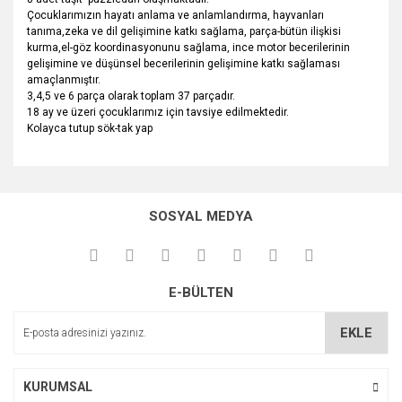
Çocuklarımızın hayatı anlama ve anlamlandırma, hayvanları
tanıma,zeka ve dil gelişimine katkı sağlama, parça-bütün ilişkisi
kurma,el-göz koordinasyonunu sağlama, ince motor becerilerinin
gelişimine ve düşünsel becerilerinin gelişimine katkı sağlaması
amaçlanmıştır.
3,4,5 ve 6 parça olarak toplam 37 parçadır.
18 ay ve üzeri çocuklarımız için tavsiye edilmektedir.
Kolayca tutup sök-tak yap
Bu ürünün fiyat bilgisi, resim, ürün açıklamalarında ve diğer
konularda yetersiz gördüğünüz noktaları öneri formunu
Bu ürüne ilk yorumu siz yapın!
kullanarak tarafımıza iletebilirsiniz.
SOSYAL MEDYA
Görüş ve önerileriniz için teşekkür ederiz.
Yorum Yaz
Ürün resmi kalitesiz, bozuk veya görüntülenemiyor.
E-BÜLTEN
Ürün açıklamasında eksik bilgiler bulunuyor.
Ürün bilgilerinde hatalar bulunuyor.
EKLE
Ürün fiyatı diğer sitelerden daha pahalı.
Bu ürüne benzer farklı alternatifler olmalı.
KURUMSAL