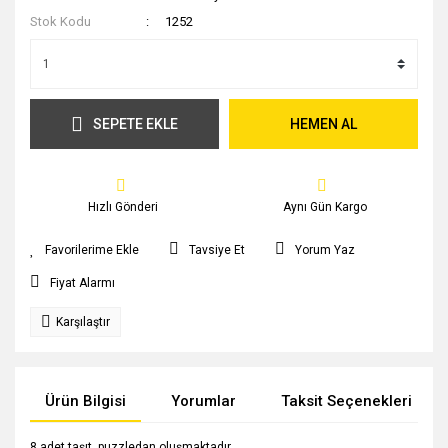
Stok Kodu
1252
SEPETE EKLE
HEMEN AL
Hızlı Gönderi
Aynı Gün Kargo
Tavsiye Et
Yorum Yaz
Fiyat Alarmı
Karşılaştır
Ürün Bilgisi
Yorumlar
Taksit Seçenekleri
8 adet taşıt puzzledan oluşmaktadır.