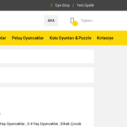
Üye Girişi
/
Yeni Üyelik
ARA
Toplam -
klar
Peluş Oyuncaklar
Kutu Oyunları & Puzzle
Kırtasiye
!
 Yaş Oyuncaklar
,
3-4 Yaş Oyuncaklar
,
Erkek Çocuk