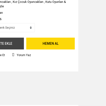
ncakları
,
Kız Çocuk Oyuncakları
,
Kutu Oyunları &
zle
san
6
TE EKLE
HEMEN AL
e Et
Yorum Yaz