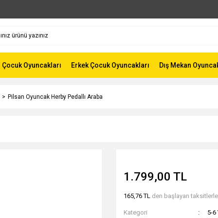
z Çocuk Oyuncakları
Erkek Çocuk Oyuncakları
Dış Mekan Oyunca
Pilsan Oyuncak Herby Pedallı Araba
1.799,00 TL
165,76 TL
den başlayan taksitlerle
Kategori
5-6