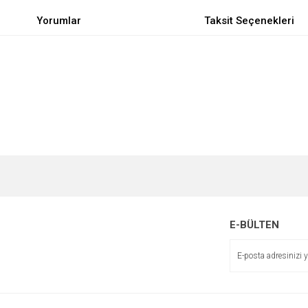
Yorumlar
Taksit Seçenekleri
e diğer konularda yetersiz gördüğünüz noktaları öneri formunu kullanarak tarafımı
Bu ürüne ilk yorumu siz yapın!
r.
Yorum Yaz
E-BÜLTEN