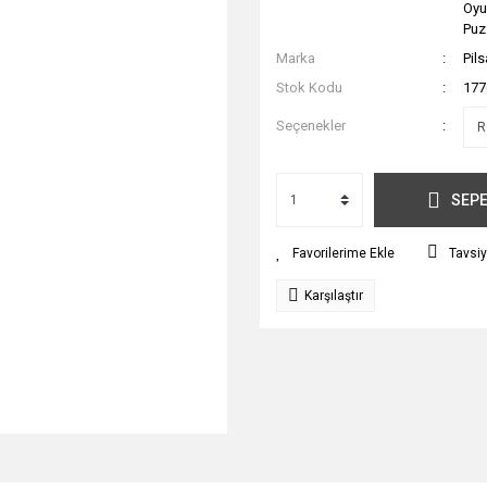
Oyu
Puz
Marka
Pil
Stok Kodu
177
Seçenekler
SEPE
Tavsiy
Karşılaştır