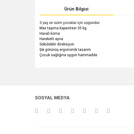
Ürün Bilgisi
3 yaş ve üzeri çocuklar için uygundur.
Max taşıma kapasitesi 35 kg.
Havalı korna
Hareketli ayna
Sökülebilir direksiyon
Şık görünüş ergonomik tasarım
Çocuk sağlığına uygun hammadde
Bu ürünün fiyat bilgisi, resim, ürün açıklamalarında v
Görüş ve önerileriniz için teşekkür ederiz.
Ürün resmi kalitesiz, bozuk veya görüntülenemiyo
SOSYAL MEDYA
Ürün açıklamasında eksik bilgiler bulunuyor.
Ürün bilgilerinde hatalar bulunuyor.
Ürün fiyatı diğer sitelerden daha pahalı.
Bu ürüne benzer farklı alternatifler olmalı.