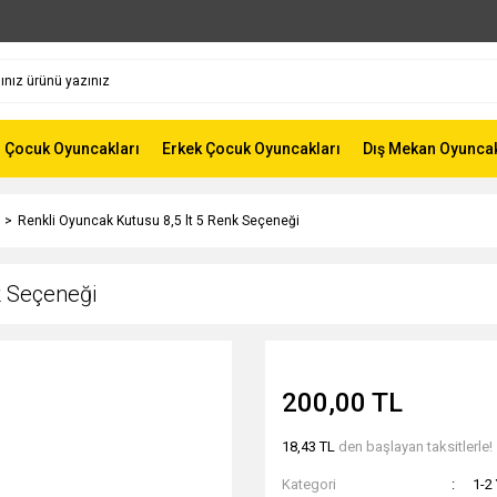
z Çocuk Oyuncakları
Erkek Çocuk Oyuncakları
Dış Mekan Oyunca
Renkli Oyuncak Kutusu 8,5 lt 5 Renk Seçeneği
k Seçeneği
200,00 TL
18,43 TL
den başlayan taksitlerle!
Kategori
1-2