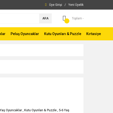
Üye Girişi
/
Yeni Üyelik
ARA
Toplam -
klar
Peluş Oyuncaklar
Kutu Oyunları & Puzzle
Kırtasiye
 Yaş Oyuncaklar
,
Kutu Oyunları & Puzzle
,
5-6 Yaş