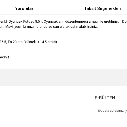
Yorumlar
Taksit Seçenekleri
Renkli Oyuncak Kutusu 8,5 lt Oyuncakların düzenlenmesi amacı ile üretilmiştir. Do
lır Mavi, yeşil, kırmızı, turuncu ve sarı olarak satın alabilirsiniz.
36.5, En 23 cm, Yükseklik 14.5 cm'dir.
eçiniz.
e diğer konularda yetersiz gördüğünüz noktaları öneri formunu kullanarak tarafımı
Bu ürüne ilk yorumu siz yapın!
r.
Yorum Yaz
E-BÜLTEN