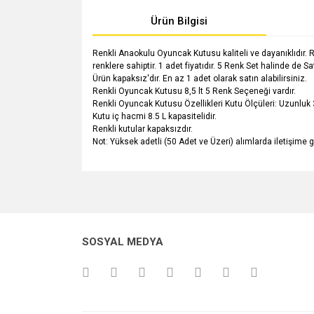
Ürün Bilgisi
Renkli Anaokulu Oyuncak Kutusu kaliteli ve dayanıklıdır. 
renklere sahiptir. 1 adet fiyatıdır. 5 Renk Set halinde de Satı
Ürün kapaksız'dır. En az 1 adet olarak satın alabilirsiniz.
Renkli Oyuncak Kutusu 8,5 lt 5 Renk Seçeneği vardır.
Renkli Oyuncak Kutusu Özellikleri Kutu Ölçüleri: Uzunluk 
Kutu iç hacmi 8.5 L kapasitelidir.
Renkli kutular kapaksızdır.
Not: Yüksek adetli (50 Adet ve Üzeri) alımlarda iletişime g
Bu ürünün fiyat bilgisi, resim, ürün açıklamalarında v
Görüş ve önerileriniz için teşekkür ederiz.
Ürün resmi kalitesiz, bozuk veya görüntülenemiyo
SOSYAL MEDYA
Ürün açıklamasında eksik bilgiler bulunuyor.
Ürün bilgilerinde hatalar bulunuyor.
Ürün fiyatı diğer sitelerden daha pahalı.
Bu ürüne benzer farklı alternatifler olmalı.