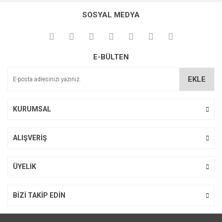
konularda yetersiz gördüğünüz noktaları öneri formunu
Bu ürüne ilk yorumu siz yapın!
kullanarak tarafımıza iletebilirsiniz.
SOSYAL MEDYA
Görüş ve önerileriniz için teşekkür ederiz.
Yorum Yaz
Ürün resmi kalitesiz, bozuk veya görüntülenemiyor.
E-BÜLTEN
Ürün açıklamasında eksik bilgiler bulunuyor.
Ürün bilgilerinde hatalar bulunuyor.
EKLE
Ürün fiyatı diğer sitelerden daha pahalı.
Bu ürüne benzer farklı alternatifler olmalı.
KURUMSAL
ALIŞVERİŞ
Gönder
ÜYELİK
BİZİ TAKİP EDİN