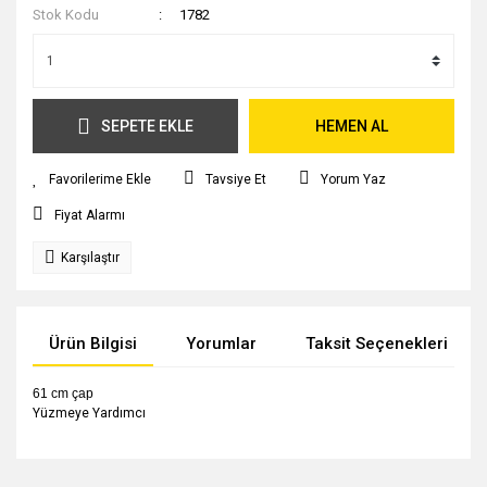
Stok Kodu
1782
SEPETE EKLE
HEMEN AL
Tavsiye Et
Yorum Yaz
Fiyat Alarmı
Karşılaştır
Ürün Bilgisi
Yorumlar
Taksit Seçenekleri
61 cm çap
Yüzmeye Yardımcı
Bu ürünün fiyat bilgisi, resim, ürün açıklamalarında ve diğer