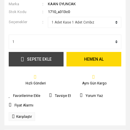
Marka
KAAN OYUNCAK
Stok Kodu
1710_a313c0
Seçenekler
SEPETE EKLE
HEMEN AL
Hızlı Gönderi
Aynı Gün Kargo
Tavsiye Et
Yorum Yaz
Fiyat Alarmı
Karşılaştır