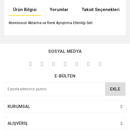
Ürün Bilgisi
Yorumlar
Taksit Seçenekleri
Montessori Aktarma ve Renk Ayrıştırma Etkinliği Seti
Bu ürünün fiyat bilgisi, resim, ürün açıklamalarında ve diğer
konularda yetersiz gördüğünüz noktaları öneri formunu
Bu ürüne ilk yorumu siz yapın!
kullanarak tarafımıza iletebilirsiniz.
SOSYAL MEDYA
Görüş ve önerileriniz için teşekkür ederiz.
Yorum Yaz
Ürün resmi kalitesiz, bozuk veya görüntülenemiyor.
E-BÜLTEN
Ürün açıklamasında eksik bilgiler bulunuyor.
Ürün bilgilerinde hatalar bulunuyor.
EKLE
Ürün fiyatı diğer sitelerden daha pahalı.
Bu ürüne benzer farklı alternatifler olmalı.
KURUMSAL
ALIŞVERİŞ