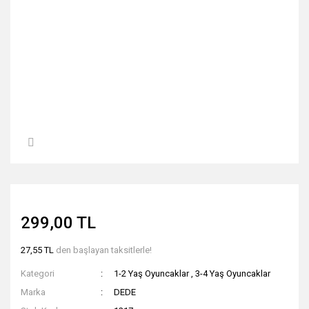
299,00 TL
27,55 TL
den başlayan taksitlerle!
Kategori
1-2 Yaş Oyuncaklar
,
3-4 Yaş Oyuncaklar
Marka
DEDE