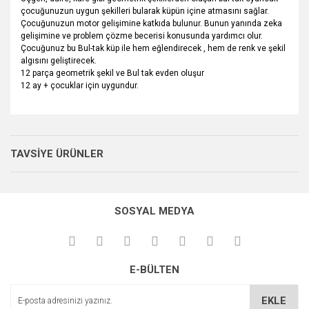
çocuğunuzun uygun şekilleri bularak küpün içine atmasını sağlar.
Çocuğunuzun motor gelişimine katkıda bulunur. Bunun yanında zeka
gelişimine ve problem çözme becerisi konusunda yardımcı olur.
Çocuğunuz bu Bul-tak küp ile hem eğlendirecek , hem de renk ve şekil
algısını geliştirecek.
12 parça geometrik şekil ve Bul tak evden oluşur
12 ay + çocuklar için uygundur.
Bu ürünün fiyat bilgisi, resim, ürün açıklamalarında ve diğer
konularda yetersiz gördüğünüz noktaları öneri formunu
Bu ürüne ilk yorumu siz yapın!
kullanarak tarafımıza iletebilirsiniz.
TAVSİYE ÜRÜNLER
Görüş ve önerileriniz için teşekkür ederiz.
Yorum Yaz
Ürün resmi kalitesiz, bozuk veya görüntülenemiyor.
SOSYAL MEDYA
Ürün açıklamasında eksik bilgiler bulunuyor.
Ürün bilgilerinde hatalar bulunuyor.
Ürün fiyatı diğer sitelerden daha pahalı.
E-BÜLTEN
Bu ürüne benzer farklı alternatifler olmalı.
Ahşap Küp Bultak
EKLE