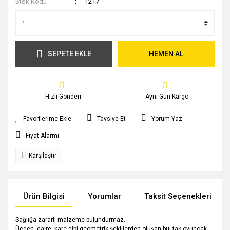
Stok Kodu
1217
SEPETE EKLE
HEMEN AL
Hızlı Gönderi
Aynı Gün Kargo
Tavsiye Et
Yorum Yaz
Fiyat Alarmı
Karşılaştır
Ürün Bilgisi
Yorumlar
Taksit Seçenekleri
Sağlığa zararlı malzeme bulundurmaz.
Üçgen, daire, kare gibi geometrik şekillerden oluşan bul-tak oyuncak