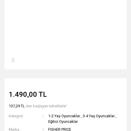
1.490,00 TL
137,29 TL
den başlayan taksitlerle!
Kategori
1-2 Yaş Oyuncaklar
,
3-4 Yaş Oyuncaklar
,
Eğitici Oyuncaklar
Marka
FISHER PRICE