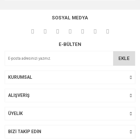
Bu ürünün fiyat bilgisi, resim, ürün açıklamalarında ve diğer
konularda yetersiz gördüğünüz noktaları öneri formunu
Bu ürüne ilk yorumu siz yapın!
kullanarak tarafımıza iletebilirsiniz.
SOSYAL MEDYA
Görüş ve önerileriniz için teşekkür ederiz.
Yorum Yaz
Ürün resmi kalitesiz, bozuk veya görüntülenemiyor.
E-BÜLTEN
Ürün açıklamasında eksik bilgiler bulunuyor.
Ürün bilgilerinde hatalar bulunuyor.
EKLE
Ürün fiyatı diğer sitelerden daha pahalı.
Bu ürüne benzer farklı alternatifler olmalı.
KURUMSAL
ALIŞVERİŞ
Gönder
ÜYELİK
BİZİ TAKİP EDİN