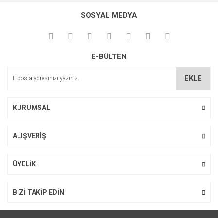
konularda yetersiz gördüğünüz noktaları öneri formunu
Bu ürüne ilk yorumu siz yapın!
kullanarak tarafımıza iletebilirsiniz.
SOSYAL MEDYA
Görüş ve önerileriniz için teşekkür ederiz.
Yorum Yaz
Ürün resmi kalitesiz, bozuk veya görüntülenemiyor.
E-BÜLTEN
Ürün açıklamasında eksik bilgiler bulunuyor.
Ürün bilgilerinde hatalar bulunuyor.
EKLE
Ürün fiyatı diğer sitelerden daha pahalı.
Bu ürüne benzer farklı alternatifler olmalı.
KURUMSAL
ALIŞVERİŞ
Gönder
ÜYELİK
BİZİ TAKİP EDİN