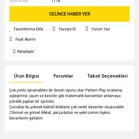
Stok Kodu
1174
GELİNCE HABER VER
Tavsiye Et
Yorum Yaz
Fiyat Alarmı
Karşılaştır
Ürün Bilgisi
Yorumlar
Taksit Seçenekleri
Çok yönlü oynanabilen bir desen oyunu olan Pattern Play sıralama,
eşleştirme, uyum ve kesirler gibi matematik kavramları anlamaya
yönelik yapılan bir oyundur.
Çocuklar bu yüksek kaliteli bloklarla çok renkli desenler oluşturabilir.
Zihinsel ve görsel dikkat, parça-bütün ve şekil-zemin ilişkisi
becerilerini geliştirir.
Bu ürünün fiyat bilgisi, resim, ürün açıklamalarında ve diğer