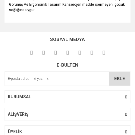
Görünüş Ve Ergonomik Tasarım Kanserojen madde içermeyen, çocuk
sağlığına uygun
Bu ürünün fiyat bilgisi, resim, ürün açıklamalarında ve diğer
konularda yetersiz gördüğünüz noktaları öneri formunu
Bu ürüne ilk yorumu siz yapın!
kullanarak tarafımıza iletebilirsiniz.
SOSYAL MEDYA
Görüş ve önerileriniz için teşekkür ederiz.
Yorum Yaz
Ürün resmi kalitesiz, bozuk veya görüntülenemiyor.
E-BÜLTEN
Ürün açıklamasında eksik bilgiler bulunuyor.
Ürün bilgilerinde hatalar bulunuyor.
EKLE
Ürün fiyatı diğer sitelerden daha pahalı.
Bu ürüne benzer farklı alternatifler olmalı.
KURUMSAL
ALIŞVERİŞ
Gönder
ÜYELİK