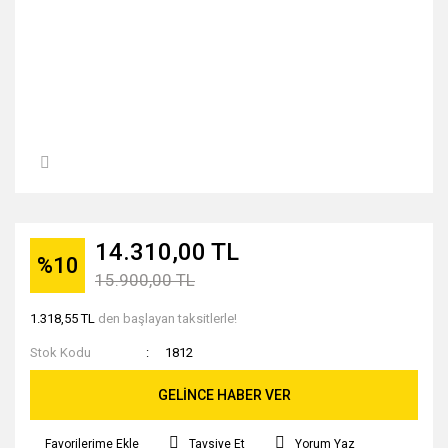
14.310,00 TL
%10
15.900,00 TL
1.318,55 TL
den başlayan taksitlerle!
Stok Kodu
1812
GELİNCE HABER VER
Tavsiye Et
Yorum Yaz