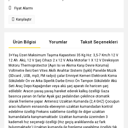
Fiyat Alarmı
Karşılaştır
Ürün Bilgisi
Yorumlar
Taksit Seçenekleri
3+Yaş Üzeri Maksimum Taşıma Kapasitesi 35 Kg Hız: 3,5-7 Km/h 12 V
12 Ah. Akü, 12 V Şarj Cihazı 2 x 12 V Arka Motorlar 1 X 12 V Direksiyon
Motoru Thermoprotector (Aşırı Isı ve Akıma Karşı Devre Koruma)
Voltmetre İleri/Geri Vites Akıllı Anahtar Sistemi (Işıklı) Panelde Müzik
(SDcard , USB, mp3, FM radyo) çalar Emniyet Kemeri Elektronik Korna
Sökülebilir Ön ve Arka Siperlik Darbe Emici Ön Tampon Sökülebilir Akü
Seti Araç Depo Kapağından veya akü şarj aparatı ile haricen şarj
edilebilir. Aracın yavaş yavaş hareket ederek kalkış özelliği Gaza
basınca yanan ön farlar Ayak gaz pedalından çekilince otomatik
olarak frenleme yapar. Antensiz Uzaktan Kumanda (2,4 GHZ) Çocuğun
aracı kullanım esnasında ebeveynin uzaktan kumandadan kontrol
edebilme özelliği Frekans sabitleme özelliği ile diğer uzaktan
kumandalarla karışmamaktadır. Uzaktan kumanda üzerinden 3
kademeli hız seçeneği özelliği (Hız geçiş aralıklarında az fark
bulunmaktadır.) Uzaktan kumanda ile frenleme yapabilme özelliği Şık