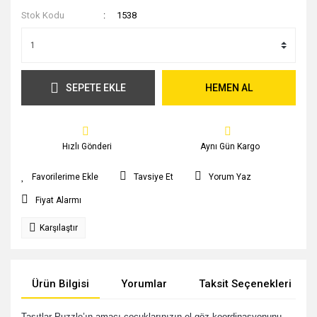
Stok Kodu
1538
SEPETE EKLE
HEMEN AL
Hızlı Gönderi
Aynı Gün Kargo
Tavsiye Et
Yorum Yaz
Fiyat Alarmı
Karşılaştır
Ürün Bilgisi
Yorumlar
Taksit Seçenekleri
Taşıtlar Puzzle’ın amacı çocuklarınızın el göz koordinasyonunu