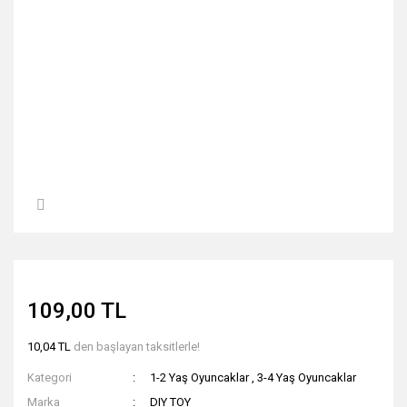
109,00 TL
10,04 TL
den başlayan taksitlerle!
Kategori
1-2 Yaş Oyuncaklar
,
3-4 Yaş Oyuncaklar
Marka
DIY TOY