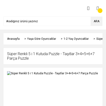
ARA
Anasayfa
Yaşa Göre Oyuncaklar
1-2 Yaş Oyuncaklar
Süper R
Süper Renkli 5 i 1 Kutuda Puzzle - Taşıtlar 3+4+5+6+7
Parça Puzzle